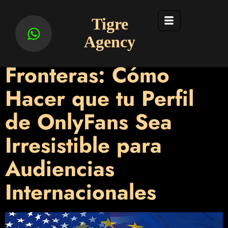
Tag:
Miami
Tigre
Agency
Más Allá de las
Fronteras: Cómo
Hacer que tu Perfil
de OnlyFans Sea
Irresistible para
Audiencias
Internacionales