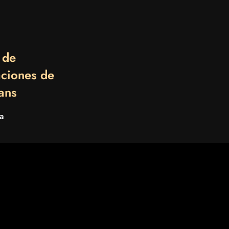
 de
ciones de
ans
a
illa
na