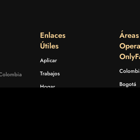
Enlaces
Áreas
Útiles
Opera
OnlyF
Aplicar
Colombi
Trabajos
 Colombia
Bogotá
Hogar
Medellín
Servicios
Cali
Noticias
Barranqu
Nuestros Socios
Cartage