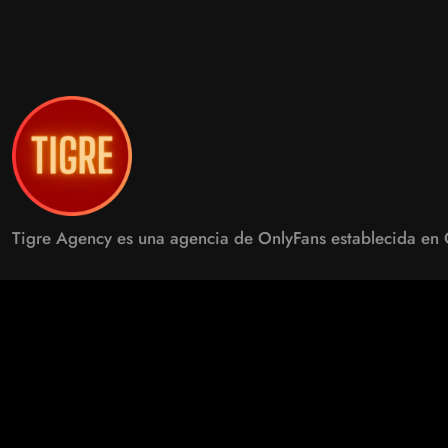
Tigre Agency es una agencia de OnlyFans establecida en
info.tigreagency@gmail.com
+1 647-957-7791
Medellín, Colombia